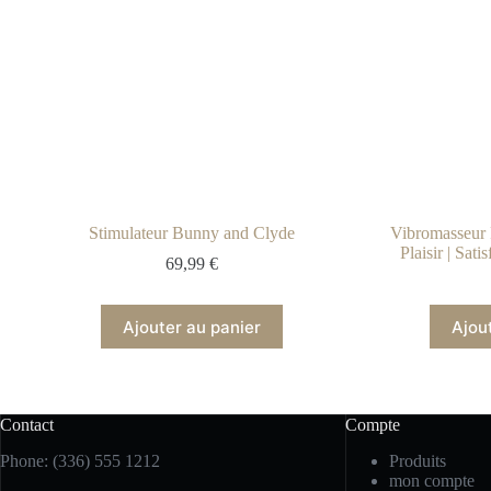
Stimulateur Bunny and Clyde
Vibromasseur 
Plaisir | Sa
69,99
€
Ajouter au panier
Ajou
Contact
Compte
Phone: (336) 555 1212
Produits
mon compte