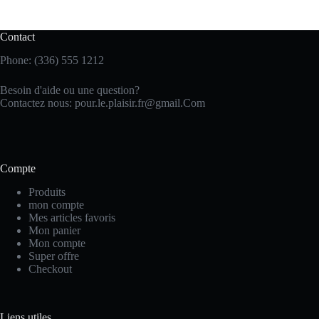
Contact
Phone: (336) 555 1212
Besoin d'aide ou une question?
Contactez nous:
pour.le.plaisir.fr@gmail.Com
Compte
Produits
mon compte
Mes articles favoris
Mon panier
Mon compte
Super offre
Checkout
Liens utiles